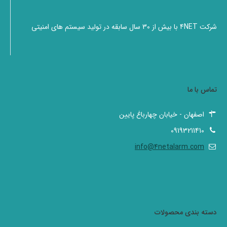
شرکت 4NET با بیش از 30 سال سابقه در تولید سیستم های امنیتی
تماس با ما
اصفهان - خیابان چهارباغ پایین
09193211410
info@4netalarm.com
دسته بندی محصولات