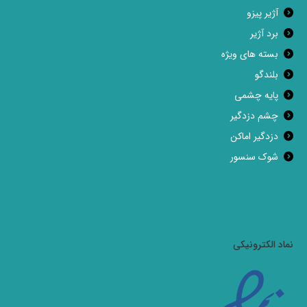
آژیر پیزو
برد آژیر
بسته های ویژه
بلندگو
پایه چشمی
چشم دزدگیر
دزدگیر اماکن
شوک سنسور
نماد الکترونیکی