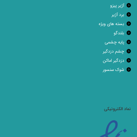
آژیر پیزو
برد آژیر
بسته های ویژه
بلندگو
پایه چشمی
چشم دزدگیر
دزدگیر اماکن
شوک سنسور
نماد الکترونیکی