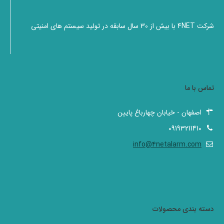
شرکت 4NET با بیش از 30 سال سابقه در تولید سیستم های امنیتی
تماس با ما
اصفهان - خیابان چهارباغ پایین
09193211410
info@4netalarm.com
دسته بندی محصولات