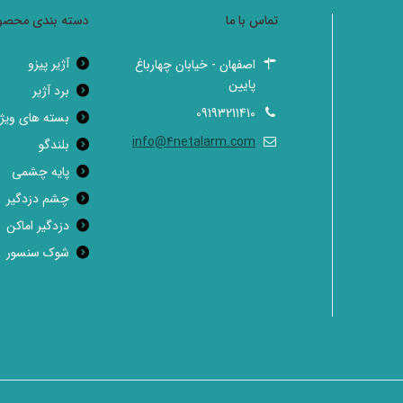
تماس با ما
دسته بندی محصو
آژیر پیزو
اصفهان - خیابان چهارباغ
پایین
برد آژیر
09193211410
بسته های ویژه
info@4netalarm.com
بلندگو
پایه چشمی
چشم دزدگیر
دزدگیر اماکن
شوک سنسور